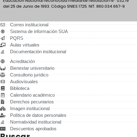
Educación Nacional reconocida mediante resolución Nº. 03279
del 25 de Junio de 1993. Código SNIES 1725. NIT. 860.034.667-9
Correo institucional
Sistema de información SUA
PQRS
Aulas virtuales
Documentación institucional
Acreditación
Bienestar universitario
Consultorio jurídico
Audiovisuales
Biblioteca
Calendario académico
Derechos pecuniarios
Imagen institucional
Política de datos personales
Normatividad institucional
Descuentos aprobados
Buscar