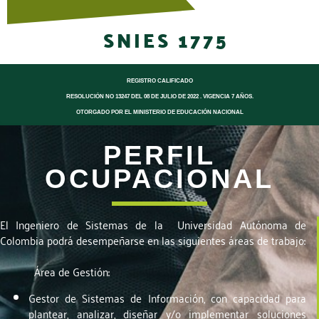
SNIES 1775
REGISTRO CALIFICADO
RESOLUCIÓN NO 13247 DEL 08 DE JULIO DE 2022 . VIGENCIA 7 AÑOS.
OTORGADO POR EL MINISTERIO DE EDUCACIÓN NACIONAL
tres
PERFIL
OCUPACIONAL
El Ingeniero de Sistemas de la Universidad Autónoma de
Colombia podrá desempeñarse en las siguientes áreas de trabajo:
Área de Gestión:
Gestor de Sistemas de Información, con capacidad para
plantear, analizar, diseñar y/o implementar soluciones