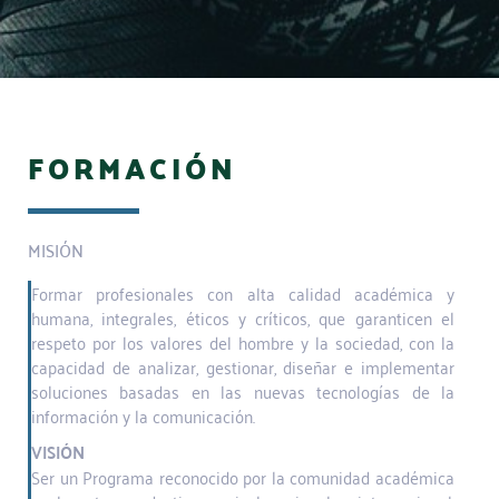
FORMACIÓN
MISIÓN
Formar profesionales con alta calidad académica y
humana, integrales, éticos y críticos, que garanticen el
respeto por los valores del hombre y la sociedad, con la
capacidad de analizar, gestionar, diseñar e implementar
soluciones basadas en las nuevas tecnologías de la
información y la comunicación.
VISIÓN
Ser un Programa reconocido por la comunidad académica