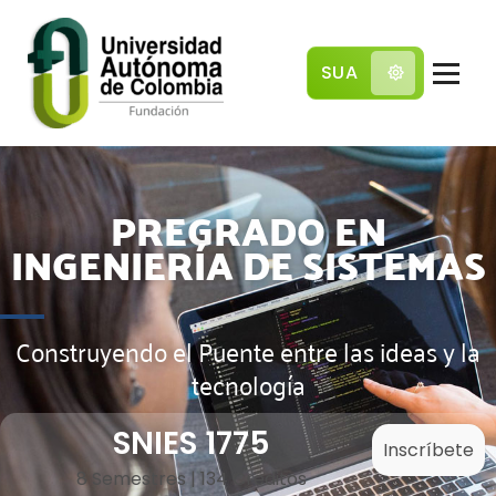
SUA
Comunidad local con pensamiento global
PREGRADO EN
INGENIERÍA DE SISTEMAS
Construyendo el Puente entre las ideas y la
tecnología
SNIES 1775
Inscríbete
8 Semestres | 134 Créditos