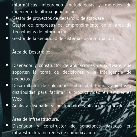
informáticas integrando metodologías y métodos de
ingeniería de última generación.
Gestor de proyectos de desarrollo de software.
Gestor de empresas de emprendimiento en el área de
Tecnologías de Información.
Gestor de la seguridad de sistemas de información.
Área de Desarrollo:
Diseñador y constructor de aplicaciones de software, que
soporten la toma de decisiones y la inteligencia de
negocios.
Desarrollador de soluciones sobre plataformas abiertas y
distribuidas para facilitar la productividad en ambientes
Web.
Analista, diseñador y constructor de aplicaciones móviles.
Área de infraestructura:
Diseñador y constructor de soluciones basadas en
infraestructura de redes de comunicación.