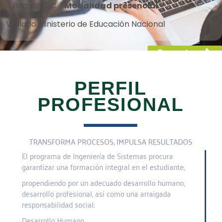
Bogotá D.C. |
Modalidad presencial
Vigilado Ministerio de Educación Nacional
Pregrados
PERFIL
PROFESIONAL
TRANSFORMA PROCESOS, IMPULSA RESULTADOS
El programa de Ingeniería de Sistemas procura
garantizar una formación integral en el estudiante,
propendiendo por un adecuado desarrollo humano,
desarrollo profesional, así como una arraigada
responsabilidad social:
Desarrollo Humano