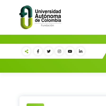
Comunidad local con pensamiento
global