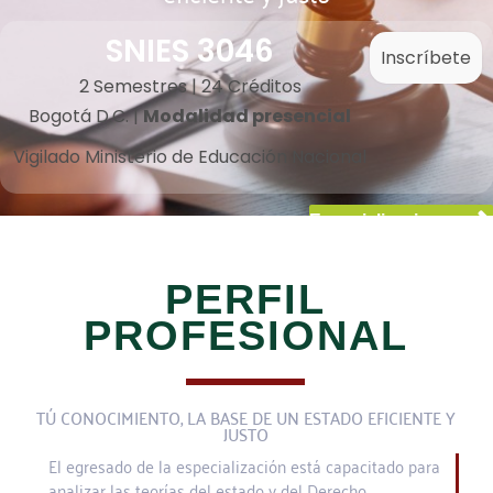
SNIES 3046
Inscríbete
2 Semestres | 24 Créditos
Bogotá D.C. |
Modalidad presencial
Vigilado Ministerio de Educación Nacional
Especializaciones
PERFIL
PROFESIONAL
TÚ CONOCIMIENTO, LA BASE DE UN ESTADO EFICIENTE Y
JUSTO
El egresado de la especialización está capacitado para
analizar las teorías del estado y del Derecho