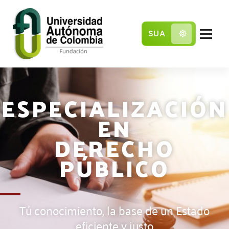
SUA
Comunidad local con pensamiento global
ESPECIALIZACIÓN
EN
DERECHO
PÚBLICO
Tú conocimiento, la base de un Estado
eficiente y justo