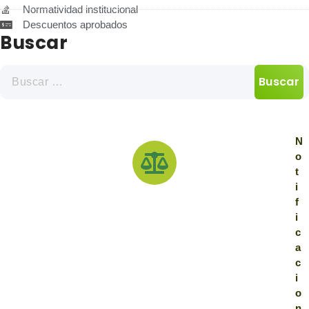
Normatividad institucional
Descuentos aprobados
Buscar
N
o
t
i
f
i
c
a
c
i
o
n