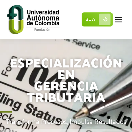
SUA
Comunidad local con pensamiento global
ESPECIALIZACIÓN
EN
GERENCIA
TRIBUTARIA
Transforma Procesos, Impulsa Resultados