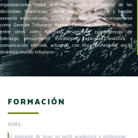
organizaciones. Podrá analizar el impacto tributario de las
decisiones financieras, liderar equipos de trabajo y brindar
asesoría especializada. Estará preparado para desempeñarse
como Gerente Tributario, Asesor, Consultor, Analista o Auditor,
entre otros roles. Además, desarrollará competencias de
liderazgo, pensamiento estratégico, capacidad analítica y
comunicación efectiva, actuando con ética profesional en el
dinámico mundo tributario.
FORMACIÓN
PERFIL
El aspirante de tener un perfil académico o profesional