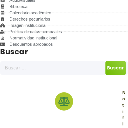
Audiovisuales
Biblioteca
Calendario académico
Derechos pecuniarios
Imagen institucional
Política de datos personales
Normatividad institucional
Descuentos aprobados
Buscar
N
o
t
i
f
i