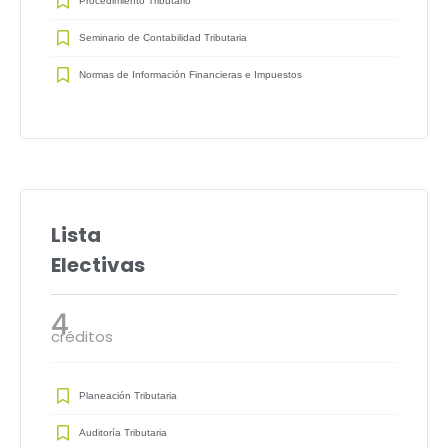
Procedimiento Tributario
Seminario de Contabilidad Tributaria
Normas de Información Financieras e Impuestos
Lista
Electivas
4
créditos
Planeación Tributaria
Auditoría Tributaria