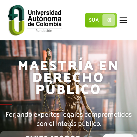
SUA
Comunidad local con pensamiento global
MAESTRÍA EN
DERECHO
PÚBLICO
Forjando expertos legales comprometidos
con el interés público.