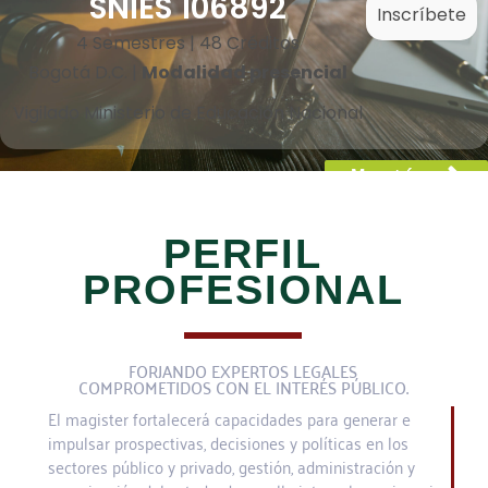
SNIES 106892
Inscríbete
4 Semestres | 48 Créditos
Bogotá D.C. |
Modalidad presencial
Vigilado Ministerio de Educación Nacional
Maestrías
PERFIL
PROFESIONAL
FORJANDO EXPERTOS LEGALES
COMPROMETIDOS CON EL INTERÉS PÚBLICO.
El magister fortalecerá capacidades para generar e
impulsar prospectivas, decisiones y políticas en los
sectores público y privado, gestión, administración y