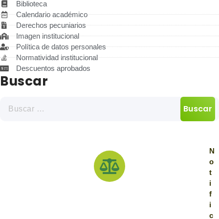
Biblioteca
Calendario académico
Derechos pecuniarios
Imagen institucional
Política de datos personales
Normatividad institucional
Descuentos aprobados
Buscar
N
o
t
i
f
i
c